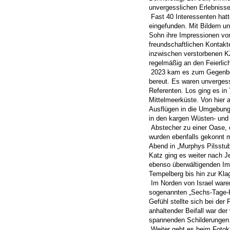
unvergesslichen Erlebnisse
Fast 40 Interessenten hat
eingefunden. Mit Bildern u
Sohn ihre Impressionen von
freundschaftlichen Kontak
inzwischen verstorbenen KZ-
regelmäßig an den Feierlic
2023 kam es zum Gegenbesu
bereut. Es waren unvergess
Referenten. Los ging es in 
Mittelmeerküste. Von hier 
Ausflügen in die Umgebung
in den kargen Wüsten- und 
Abstecher zu einer Oase,
wurden ebenfalls gekonnt 
Abend in „Murphys Pilsstu
Katz ging es weiter nach J
ebenso überwältigenden Im
Tempelberg bis hin zur Kla
Im Norden von Israel ware
sogenannten „Sechs-Tage-K
Gefühl stellte sich bei der
anhaltender Beifall war der 
spannenden Schilderungen
Weiter geht es beim Foto