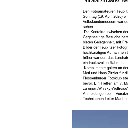
19.4.2026 Zu Gast bei Fo
Den Fotoamateuren Teublitz
Sonntag (19. April 2026) e
Volkskundemuseum war der
sehen.
Die Kontakte zwischen den
Gegenseitige Besuche bere
bieten Gelegenheit, mit Fr
Bilder der Teublitzer Fotog
hochkarätigen Aufnahmen 
früher war dort das Landra
eindrucksvollen Rahmen.
Komplimente galten an de
Merl und Hans Zitzler für d
Flossenbürger Fotoklub steh
bevor. Ein Treffen am 7. Ma
zu einer „Whisky-Weltreise
Anmeldungen beim Vorsitz
Technischen Leiter Manfred